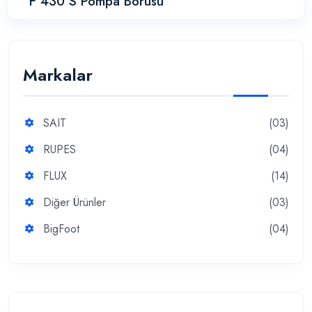
F 430 S Pompa Borusu
Markalar
SAIT
(03)
RUPES
(04)
FLUX
(14)
Diğer Ürünler
(03)
BigFoot
(04)